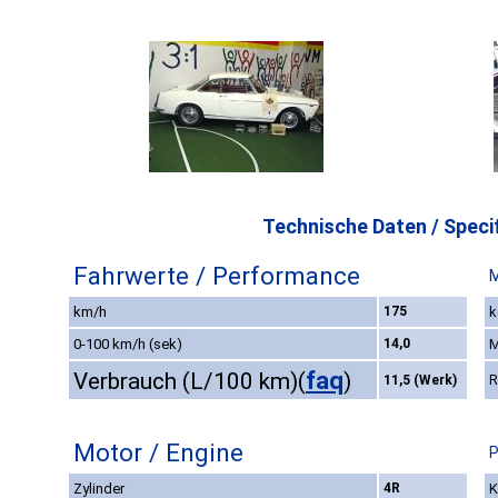
Technische Daten / Specif
Fahrwerte / Performance
M
km/h
175
k
0-100 km/h (sek)
14,0
M
faq
Verbrauch (L/100 km)
(
)
R
11,5 (Werk)
Motor / Engine
P
Zylinder
4R
K