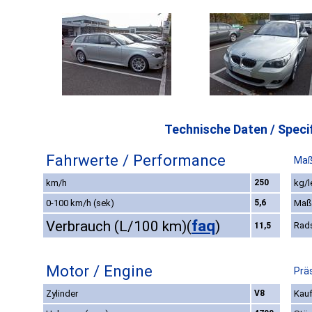
Technische Daten / Specif
Fahrwerte / Performance
Maß
km/h
250
kg/l
0-100 km/h (sek)
5,6
Maß
faq
Verbrauch (L/100 km)
(
)
Rad
11,5
Motor / Engine
Prä
Zylinder
V8
Kauf