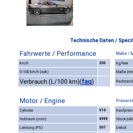
Technische Daten / Specif
Fahrwerte / Performance
Maße / 
km/h
250
kg/leer
0-100 km/h (sek)
Maße (m
faq
Verbrauch (L/100 km)
(
)
Radstand
Motor / Engine
Präsenta
Zylinder
V10
Kaufpreis
Hubraum (ccm)
4999
Stückzah
Leistung (PS)
507
Debüt