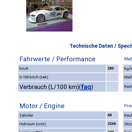
Technische Daten / Specif
Fahrwerte / Performance
Maß
km/h
280
kg/l
0-100 km/h (sek)
Maß
faq
Verbrauch (L/100 km)
(
)
Rad
Motor / Engine
Prä
Zylinder
6R
Kauf
Hubraum (ccm)
3246
Stüc