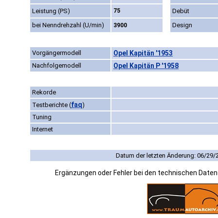
Leistung (PS)
75
Debüt
bei Nenndrehzahl (U/min)
Design
3900
Vorgängermodell
Opel Kapitän '1953
Nachfolgemodell
Opel Kapitän P '1958
Rekorde
faq
Testberichte
(
)
Tuning
Internet
Datum der letzten Änderung: 06/29/
Ergänzungen oder Fehler bei den technischen Date