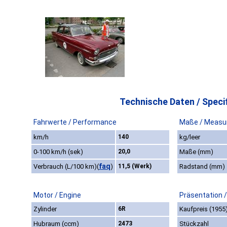
Technische Daten / Specif
Fahrwerte / Performance
Maße / Measu
km/h
140
kg/leer
0-100 km/h (sek)
20,0
Maße (mm)
faq
Verbrauch (L/100 km)
(
)
11,5 (Werk)
Radstand (mm)
Motor / Engine
Präsentation 
Zylinder
6R
Kaufpreis (1955
Hubraum (ccm)
2473
Stückzahl