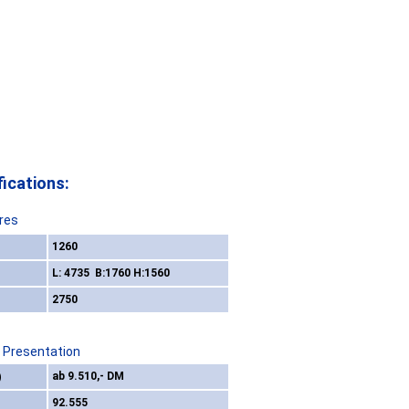
ications:
res
1260
L: 4735 B:1760 H:1560
2750
/ Presentation
)
ab 9.510,- DM
92.555