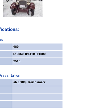
ications:
es
980
L: 3650 B:1410 H:1800
2510
 Presentation
ab 3.980,- Reichsmark