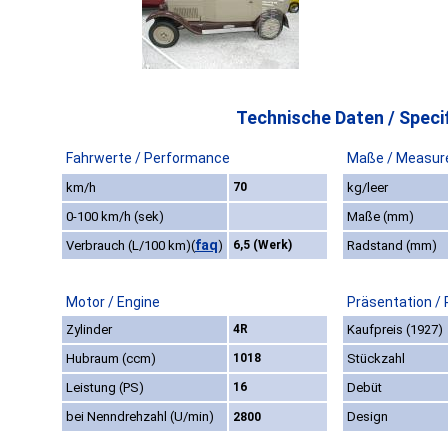
Technische Daten / Specif
Fahrwerte / Performance
Maße / Measur
km/h
70
kg/leer
0-100 km/h (sek)
Maße (mm)
faq
Verbrauch (L/100 km)
(
)
6,5 (Werk)
Radstand (mm)
Motor / Engine
Präsentation /
Zylinder
4R
Kaufpreis (1927)
Hubraum (ccm)
1018
Stückzahl
Leistung (PS)
16
Debüt
bei Nenndrehzahl (U/min)
Design
2800