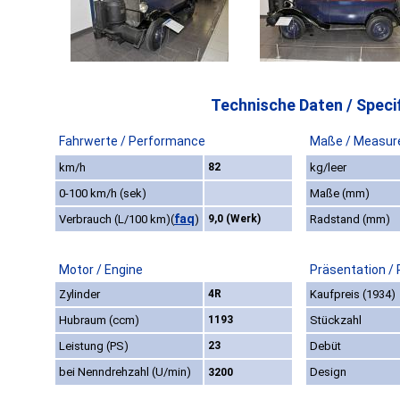
Technische Daten / Specif
Fahrwerte / Performance
Maße / Measur
km/h
82
kg/leer
0-100 km/h (sek)
Maße (mm)
faq
Verbrauch (L/100 km)
(
)
9,0 (Werk)
Radstand (mm)
Motor / Engine
Präsentation /
Zylinder
4R
Kaufpreis (1934)
Hubraum (ccm)
1193
Stückzahl
Leistung (PS)
23
Debüt
bei Nenndrehzahl (U/min)
Design
3200