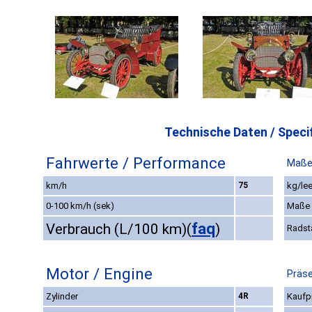
Technische Daten / Specif
Fahrwerte / Performance
Maße
km/h
75
kg/lee
0-100 km/h (sek)
Maße
faq
Verbrauch (L/100 km)
(
)
Radst
Motor / Engine
Präse
Zylinder
4R
Kaufpr