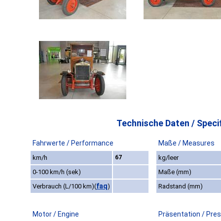
Technische Daten / Specif
Fahrwerte / Performance
Maße / Measures
km/h
67
kg/leer
0-100 km/h (sek)
Maße (mm)
faq
Verbrauch (L/100 km)
(
)
Radstand (mm)
Motor / Engine
Präsentation / Pre