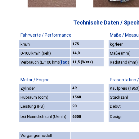
Technische Daten / Specif
Fahrwerte / Performance
Maße / Measu
km/h
175
kg/leer
0-100 km/h (sek)
14,0
Maße (mm)
faq
Verbrauch (L/100 km)
(
)
11,5 (Werk)
Radstand (mm)
Motor / Engine
Präsentation 
Zylinder
4R
Kaufpreis (1963
Hubraum (ccm)
1568
Stückzahl
Leistung (PS)
90
Debüt
bei Nenndrehzahl (U/min)
Design
6500
Vorgängermodell