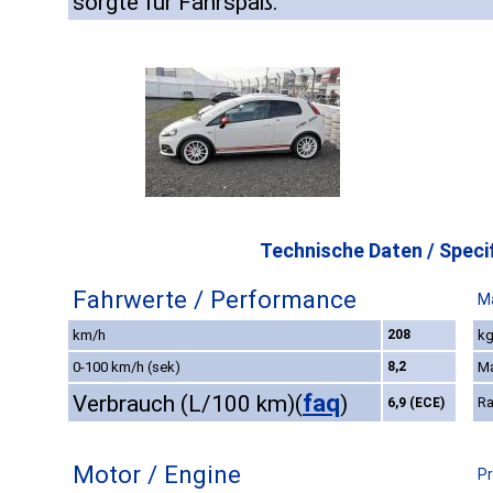
sorgte für Fahrspaß.
Technische Daten / Specif
Fahrwerte / Performance
M
km/h
208
kg
0-100 km/h (sek)
8,2
M
faq
Verbrauch (L/100 km)
(
)
Ra
6,9 (ECE)
Motor / Engine
Pr