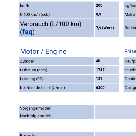
km/h
200
kg/lee
0-100 km/h (sek)
8,9
Maße
Verbrauch (L/100 km)
Radst
7,9 (Werk)
faq
(
)
Motor / Engine
Präse
Zylinder
4R
Kaufpr
Hubraum (ccm)
1747
Stück
Leistung (PS)
131
Debüt
bei Nenndrehzahl (U/min)
Desig
6300
Vorgängermodell
Nachfolgemodell
Rekorde