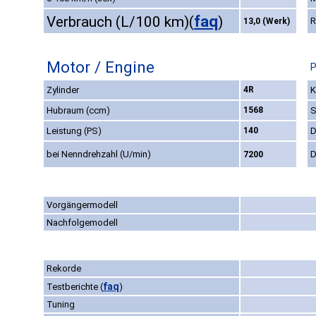
faq
Verbrauch (L/100 km)
(
)
R
13,0 (Werk)
Motor / Engine
P
Zylinder
4R
K
Hubraum (ccm)
1568
S
Leistung (PS)
140
D
bei Nenndrehzahl (U/min)
D
7200
Vorgängermodell
Nachfolgemodell
Rekorde
faq
Testberichte
(
)
Tuning