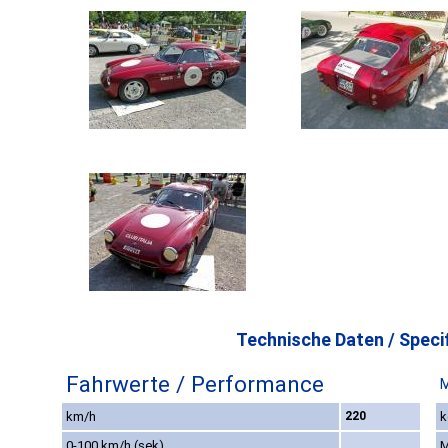
Technische Daten / Specif
Fahrwerte / Performance
M
km/h
220
k
0-100 km/h (sek)
M