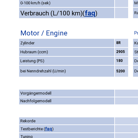
0-100 km/h (sek)
M
faq
Verbrauch (L/100 km)
(
)
R
Motor / Engine
P
Zylinder
8R
Ka
Hubraum (ccm)
2905
S
Leistung (PS)
180
D
bei Nenndrehzahl (U/min)
D
5200
Vorgängermodell
Nachfolgemodell
Rekorde
faq
Testberichte
(
)
Tuning