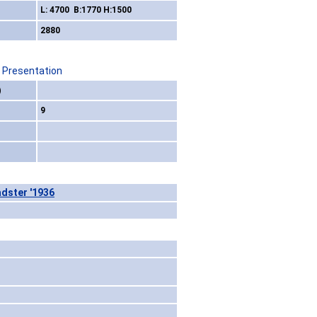
L: 4700 B:1770 H:1500
2880
/ Presentation
)
9
dster '1936