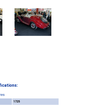
ications:
res
1725