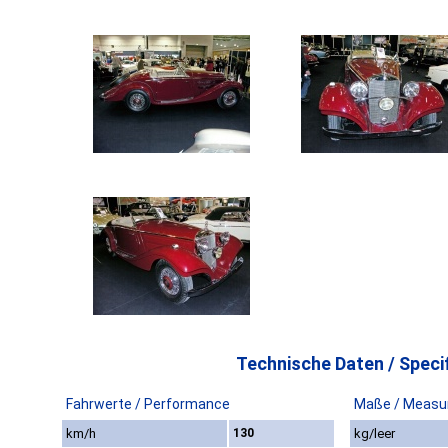
Technische Daten / Specif
Fahrwerte / Performance
Maße / Measu
km/h
130
kg/leer