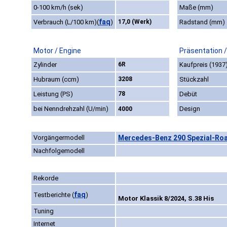
0-100 km/h (sek)
Maße (mm)
faq
Verbrauch (L/100 km)
(
)
17,0 (Werk)
Radstand (mm)
Motor / Engine
Präsentation 
Zylinder
6R
Kaufpreis (1937
Hubraum (ccm)
3208
Stückzahl
Leistung (PS)
78
Debüt
bei Nenndrehzahl (U/min)
Design
4000
Vorgängermodell
Mercedes-Benz 290 Spezial-Roa
Nachfolgemodell
Rekorde
faq
Testberichte
(
)
Motor Klassik 8/2024, S.38 His
Tuning
Internet