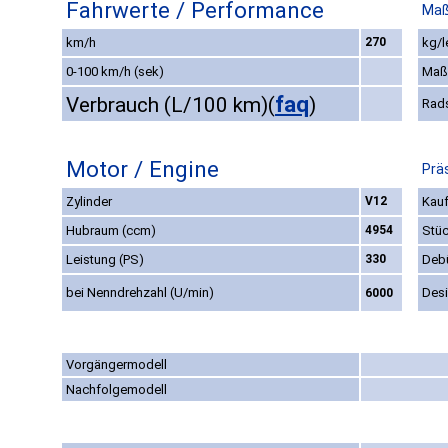
Fahrwerte / Performance
Maß
km/h
270
kg/l
0-100 km/h (sek)
Maß
faq
Verbrauch (L/100 km)
(
)
Rad
Motor / Engine
Prä
Zylinder
V12
Kauf
Hubraum (ccm)
4954
Stüc
Leistung (PS)
330
Deb
bei Nenndrehzahl (U/min)
Des
6000
Vorgängermodell
Nachfolgemodell