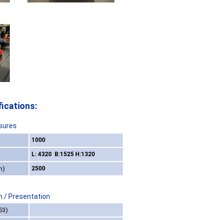
ications:
sures
1000
L: 4320 B:1525 H:1320
m)
2500
n / Presentation
53)