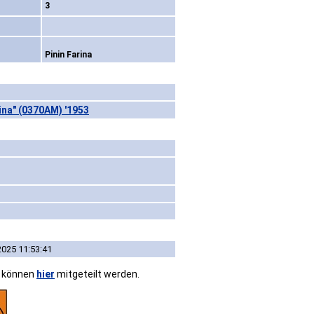
3
Pinin Farina
ina" (0370AM) '1953
2025 11:53:41
n können
hier
mitgeteilt werden.