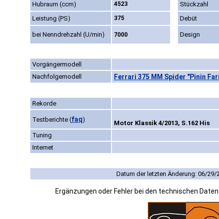
Hubraum (ccm)
4523
Stückzahl
Leistung (PS)
375
Debüt
bei Nenndrehzahl (U/min)
Design
7000
Vorgängermodell
Nachfolgemodell
Ferrari 375 MM Spider "Pinin Far
Rekorde
faq
Testberichte
(
)
Motor Klassik 4/2013, S.162 His
Tuning
Internet
Datum der letzten Änderung: 06/29/
Ergänzungen oder Fehler bei den technischen Date