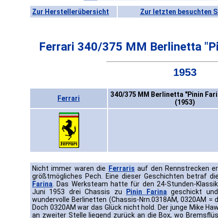
Zur Herstellerübersicht
Zur letzten besuchten S
Ferrari 340/375 MM Berlinetta "P
1953
340/375 MM Berlinetta "Pinin Far
Ferrari
(1953)
Nicht immer waren die
Ferraris
auf den Rennstrecken er
größtmögliches Pech. Eine dieser Geschichten betraf d
Farina
. Das Werksteam hatte für den 24-Stunden-Klassi
Juni 1953 drei Chassis zu
Pinin Farina
geschickt und 
wundervolle Berlinetten (Chassis-Nrn.0318AM, 0320AM = 
Doch 0320AM war das Glück nicht hold. Der junge Mike H
an zweiter Stelle liegend zurück an die Box, wo Bremsfl