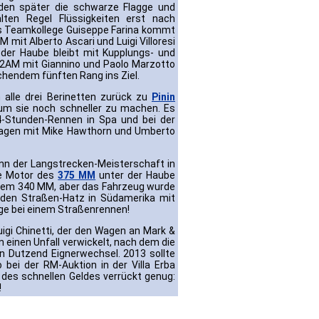
nden später die schwarze Flagge und
lten Regel Flüssigkeiten erst nach
s Teamkollege Guiseppe Farina kommt
mit Alberto Ascari und Luigi Villoresi
der Haube bleibt mit Kupplungs- und
22AM mit Giannino und Paolo Marzotto
chendem fünften Rang ins Ziel.
alle drei Berinetten zurück zu
Pinin
 um sie noch schneller zu machen. Es
4-Stunden-Rennen in Spa und bei der
 Wagen mit Mike Hawthorn und Umberto
inn der Langstrecken-Meisterschaft in
re Motor des
375 MM
unter der Haube
us dem 340 MM, aber das Fahrzeug wurde
lden Straßen-Hatz in Südamerika mit
e bei einem Straßenrennen!
uigi Chinetti, der den Wagen an Mark &
 einen Unfall verwickelt, nach dem die
in Dutzend Eignerwechsel. 2013 sollte
 bei der RM-Auktion in der Villa Erba
t des schnellen Geldes verrückt genug:
!