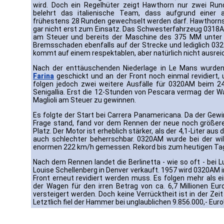
wird. Doch ein Regelhüter zeigt Hawthorn nur zwei Ru
belehrt das italienische Team, dass aufgrund einer a
frühestens 28 Runden gewechselt werden darf. Hawthorn
gar nicht erst zum Einsatz. Das Schwesterfahrzeug 0318AM 
am Steuer und bereits der Maschine des 375 MM unter 
Bremsschaden ebenfalls auf der Strecke und lediglich 03
kommt auf einem respektablen, aber natürlich nicht ausrei
Nach der enttäuschenden Niederlage in Le Mans wurden 
Farina
geschickt und an der Front noch einmal revidiert,
folgen jedoch zwei weitere Ausfälle für 0320AM beim 2
Senigallia. Erst die 12-Stunden von Pescara vermag der
Maglioli am Steuer zu gewinnen.
Es folgte der Start bei Carrera Panamericana. Da der Gew
Frage stand, fand vor dem Rennen der neue noch größe
Platz. Der Motor ist erheblich stärker, als der 4,1-Liter a
auch schlechter beherrschbar. 0320AM wurde bei der wi
enormen 222 km/h gemessen. Rekord bis zum heutigen Tag
Nach dem Rennen landet die Berlinetta - wie so oft - bei L
Louise Schellenberg in Denver verkauft. 1957 wird 0320AM in
Front erneut revidiert werden muss. Es folgen mehr als e
der Wagen für den irren Betrag von ca. 6,7 Millionen Euro
versteigert werden. Doch keine Verrücktheit ist in der Zei
Letztlich fiel der Hammer bei unglaublichen 9.856.000,- Euro