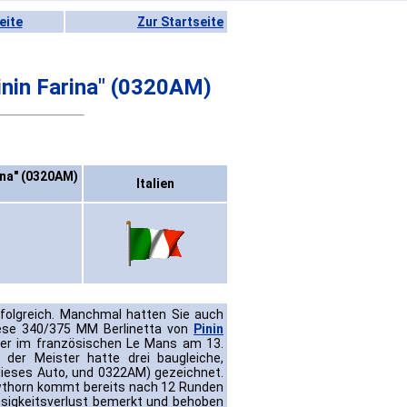
eite
Zur Startseite
inin Farina" (0320AM)
ina" (0320AM)
Italien
folgreich. Manchmal hatten Sie auch
iese 340/375 MM Berlinetta von
Pinin
ker im französischen Le Mans am 13.
der Meister hatte drei baugleiche,
dieses Auto, und 0322AM) gezeichnet.
awthorn kommt bereits nach 12 Runden
üssigkeitsverlust bemerkt und behoben