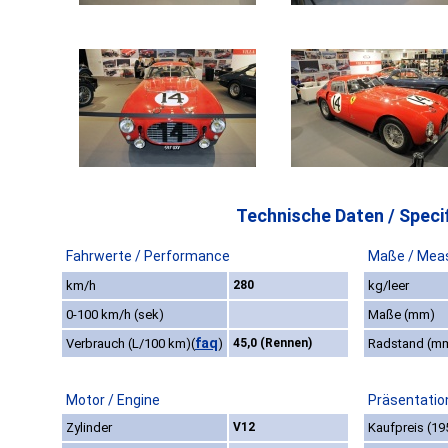
Technische Daten / Specif
Fahrwerte / Performance
Maße / Mea
km/h
280
kg/leer
0-100 km/h (sek)
Maße (mm)
faq
Verbrauch (L/100 km)
(
)
45,0 (Rennen)
Radstand (m
Motor / Engine
Präsentatio
Zylinder
V12
Kaufpreis (19