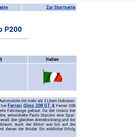
eite
Zur Startseite
o P200
)
Italien
 Automobile mit mehr als 2 Litern Hubraum.
Ferrari
Dino 208 GT 4
 bei
(
; Ferrari 208
erte Fahrzeuge gebaut. Da der Urraco bei
tte, entwickelte Paolo Stanzini eine Spar-
 besaß den gleichen Antriebsstrang und die
Hubraum. Auch der Motor war bis auf die
 denen der Brüder. Ein wirklicher Erfolg