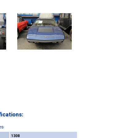
ications:
es
1308