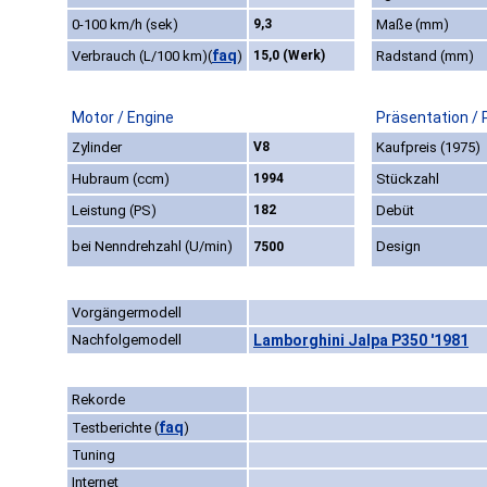
0-100 km/h (sek)
9,3
Maße (mm)
faq
Verbrauch (L/100 km)
(
)
15,0 (Werk)
Radstand (mm)
Motor / Engine
Präsentation / 
Zylinder
V8
Kaufpreis (1975)
Hubraum (ccm)
1994
Stückzahl
Leistung (PS)
182
Debüt
bei Nenndrehzahl (U/min)
Design
7500
Vorgängermodell
Nachfolgemodell
Lamborghini Jalpa P350 '1981
Rekorde
faq
Testberichte
(
)
Tuning
Internet