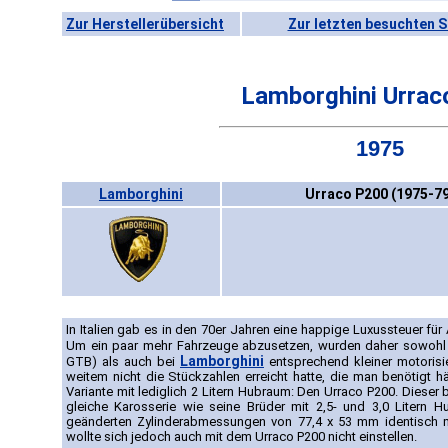
Zur Herstellerübersicht
Zur letzten besuchten S
Lamborghini Urrac
1975
Lamborghini
Urraco P200 (1975-79
In Italien gab es in den 70er Jahren eine happige Luxussteuer für
Um ein paar mehr Fahrzeuge abzusetzen, wurden daher sowohl
Lamborghini
GTB) als auch bei
entsprechend kleiner motorisi
weitem nicht die Stückzahlen erreicht hatte, die man benötigt hä
Variante mit lediglich 2 Litern Hubraum: Den Urraco P200. Dieser
gleiche Karosserie wie seine Brüder mit 2,5- und 3,0 Litern 
geänderten Zylinderabmessungen von 77,4 x 53 mm identisch mit
wollte sich jedoch auch mit dem Urraco P200 nicht einstellen.