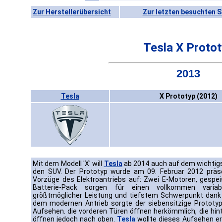
Zur Herstellerübersicht
Zur letzten besuchten S
Tesla X Proto
2013
Tesla
X Prototyp (2012)
Mit dem Modell 'X' will
Tesla
ab 2014 auch auf dem wichtigs
den SUV. Der Prototyp wurde am 09. Februar 2012 präse
Vorzüge des Elektroantriebs auf: Zwei E-Motoren, gespe
Batterie-Pack sorgen für einen vollkommen variabe
größtmöglicher Leistung und tiefstem Schwerpunkt dan
dem modernen Antrieb sorgte der siebensitzige Prototyp
Aufsehen. die vorderen Türen öffnen herkömmlich, die hi
öffnen jedoch nach oben.
Tesla
wollte dieses Aufsehen er