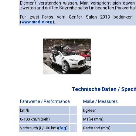
Element verstanden wissen. Man verspricht sich davon 
zweiten und dritten Sitzreihe selbst in beengten Parkverhäl
Für zwei Fotos vom Genfer Salon 2013 bedanken w
(
www.madle.org
).
Technische Daten / Specif
Fahrwerte / Performance
Maße / Measures
km/h
kg/leer
0-100 km/h (sek)
Maße (mm)
faq
Verbrauch (L/100 km)
(
)
Radstand (mm)