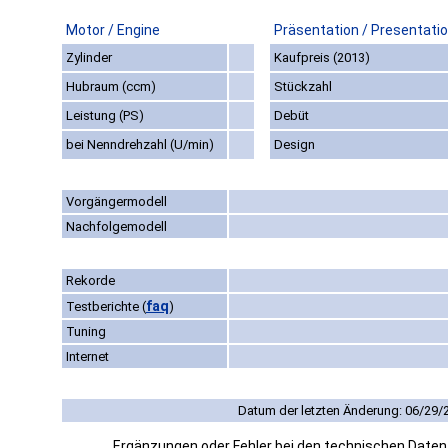
Motor / Engine
Präsentation / Presentati
Zylinder
Kaufpreis (2013)
Hubraum (ccm)
Stückzahl
Leistung (PS)
Debüt
bei Nenndrehzahl (U/min)
Design
Vorgängermodell
Nachfolgemodell
Rekorde
faq
Testberichte
(
)
Tuning
Internet
Datum der letzten Änderung: 06/29/
Ergänzungen oder Fehler bei den technischen Date