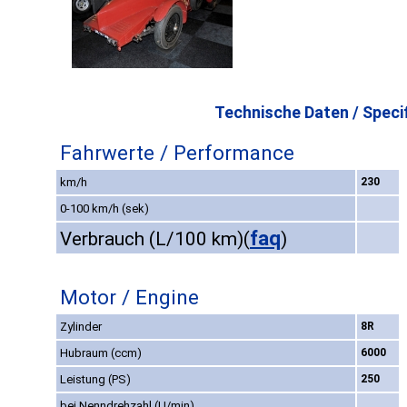
Technische Daten / Specif
Fahrwerte / Performance
km/h
230
0-100 km/h (sek)
faq
Verbrauch (L/100 km)
(
)
Motor / Engine
Zylinder
8R
Hubraum (ccm)
6000
Leistung (PS)
250
bei Nenndrehzahl (U/min)