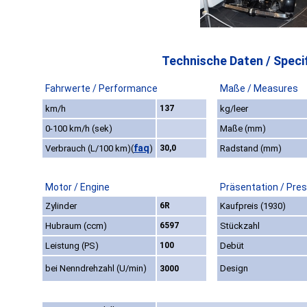
Technische Daten / Specif
Fahrwerte / Performance
Maße / Measures
km/h
137
kg/leer
0-100 km/h (sek)
Maße (mm)
faq
Verbrauch (L/100 km)
(
)
30,0
Radstand (mm)
Motor / Engine
Präsentation / Pre
Zylinder
6R
Kaufpreis (1930)
Hubraum (ccm)
6597
Stückzahl
Leistung (PS)
100
Debüt
bei Nenndrehzahl (U/min)
Design
3000