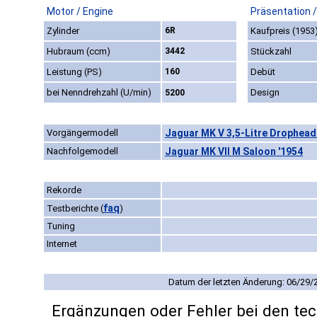
Motor / Engine
Präsentation 
Zylinder
6R
Kaufpreis (1953
Hubraum (ccm)
3442
Stückzahl
Leistung (PS)
160
Debüt
bei Nenndrehzahl (U/min)
Design
5200
Vorgängermodell
Jaguar MK V 3,5-Litre Drophead
Nachfolgemodell
Jaguar MK VII M Saloon '1954
Rekorde
faq
Testberichte
(
)
Tuning
Internet
Datum der letzten Änderung: 06/29/
Ergänzungen oder Fehler bei den te