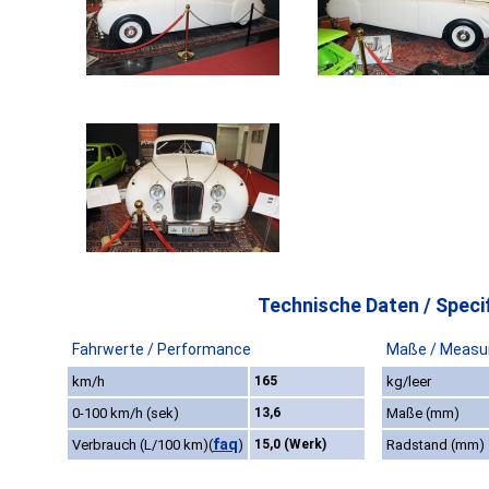
Technische Daten / Specif
Fahrwerte / Performance
Maße / Measu
km/h
165
kg/leer
0-100 km/h (sek)
13,6
Maße (mm)
faq
Verbrauch (L/100 km)
(
)
15,0 (Werk)
Radstand (mm)