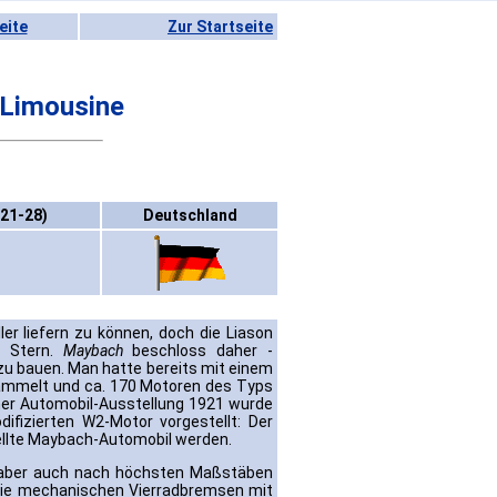
eite
Zur Startseite
Limousine
21-28)
Deutschland
er liefern zu können, doch die Liason
n Stern.
Maybach
beschloss daher -
zu bauen. Man hatte bereits mit einem
ammelt und ca. 170 Motoren des Typs
liner Automobil-Ausstellung 1921 wurde
ifizierten W2-Motor vorgestellt: Der
ellte Maybach-Automobil werden.
, aber auch nach höchsten Maßstäben
die mechanischen Vierradbremsen mit