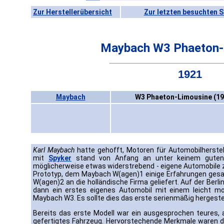
Zur Herstellerübersicht
Zur letzten besuchten S
Maybach W3 Phaeton-
1921
Maybach
W3 Phaeton-Limousine (19
Karl Maybach
hatte gehofft, Motoren für Automobilherstell
mit
Spyker
stand von Anfang an unter keinem gute
möglicherweise etwas widerstrebend - eigene Automobile 
Prototyp, dem Maybach W(agen)1 einige Erfahrungen ges
W(agen)2 an die holländische Firma geliefert. Auf der Ber
dann ein erstes eigenes Automobil mit einem leicht mod
Maybach W3. Es sollte dies das erste serienmäßig hergest
Bereits das erste Modell war ein ausgesprochen teures
gefertigtes Fahrzeug. Hervorstechende Merkmale waren 