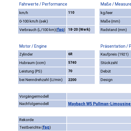
Fahrwerte / Performance
Maße / Measur
km/h
110
kg/leer
0-100 km/h (sek)
Maße (mm)
faq
Verbrauch (L/100 km)
(
)
18-20 (Werk)
Radstand (mm)
Motor / Engine
Präsentation / 
Zylinder
6R
Kaufpreis (1921)
Hubraum (ccm)
5740
Stückzahl
Leistung (PS)
70
Debüt
bei Nenndrehzahl (U/min)
Design
2200
Vorgängermodell
Nachfolgemodell
Maybach W5 Pullman-Limousine "
Rekorde
faq
Testberichte
(
)