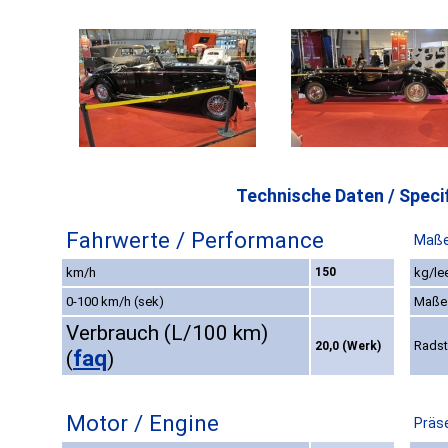
Technische Daten / Specif
Fahrwerte / Performance
Maße
km/h
150
kg/le
0-100 km/h (sek)
Maße
Verbrauch (L/100 km)
Rads
20,0 (Werk)
faq
(
)
Motor / Engine
Präse