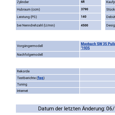
Zylinder
6R
Kaufp
Hubraum (ccm)
3790
Stück
Leistung (PS)
140
Debü
bei Nenndrehzahl (U/min)
Desi
4500
Maybach SW 35 Pull
Vorgängermodell
'1935
Nachfolgemodell
Rekorde
faq
Testberichte
(
)
Tuning
Internet
Datum der letzten Änderung: 06