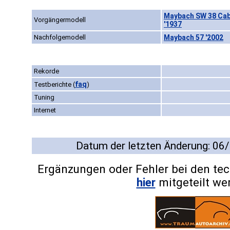
Maybach SW 38 Cabr
Vorgängermodell
'1937
Nachfolgemodell
Maybach 57 '2002
Rekorde
faq
Testberichte
(
)
Tuning
Internet
Datum der letzten Änderung: 06
Ergänzungen oder Fehler bei den te
hier
mitgeteilt we