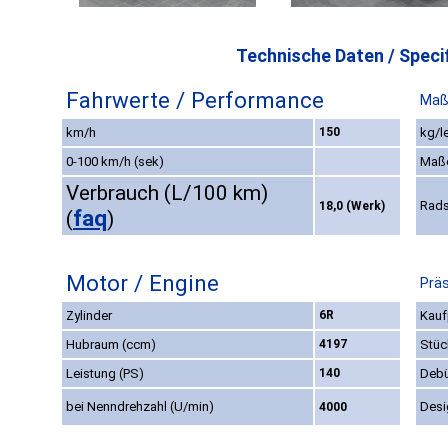
Technische Daten / Specif
Fahrwerte / Performance
Maß
km/h
150
kg/l
0-100 km/h (sek)
Maß
Verbrauch (L/100 km)
Rads
18,0 (Werk)
faq
(
)
Motor / Engine
Präs
Zylinder
6R
Kauf
Hubraum (ccm)
4197
Stüc
Leistung (PS)
140
Debü
bei Nenndrehzahl (U/min)
Desi
4000