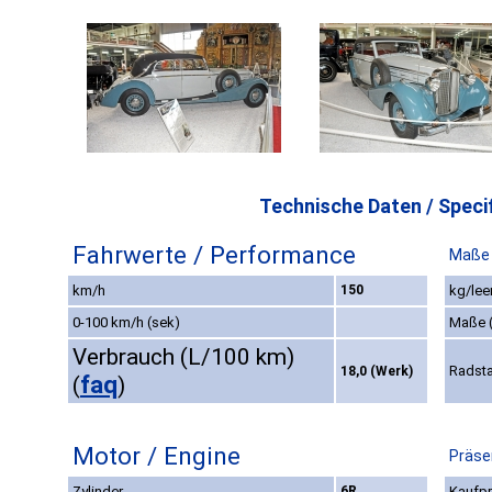
Technische Daten / Specif
Fahrwerte / Performance
Maße 
km/h
150
kg/lee
0-100 km/h (sek)
Maße 
Verbrauch (L/100 km)
Radst
18,0 (Werk)
faq
(
)
Motor / Engine
Präse
Zylinder
6R
Kaufpr