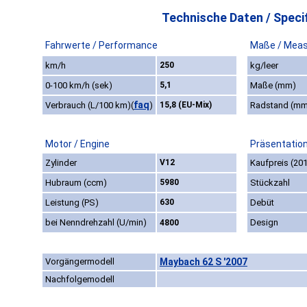
Technische Daten / Specif
Fahrwerte / Performance
Maße / Mea
km/h
250
kg/leer
0-100 km/h (sek)
5,1
Maße (mm)
faq
Verbrauch (L/100 km)
(
)
15,8 (EU-Mix)
Radstand (m
Motor / Engine
Präsentation
Zylinder
V12
Kaufpreis (20
Hubraum (ccm)
5980
Stückzahl
Leistung (PS)
630
Debüt
bei Nenndrehzahl (U/min)
Design
4800
Vorgängermodell
Maybach 62 S '2007
Nachfolgemodell