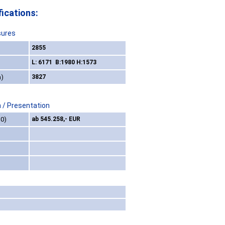
ications:
sures
2855
L: 6171 B:1980 H:1573
m)
3827
 / Presentation
10)
ab 545.258,- EUR