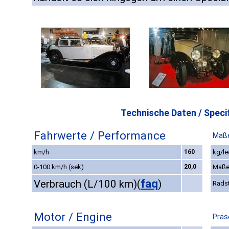
Technische Daten / Specif
Fahrwerte / Performance
Maße
km/h
160
kg/le
0-100 km/h (sek)
20,0
Maße
faq
Verbrauch (L/100 km)
(
)
Rads
Motor / Engine
Präs