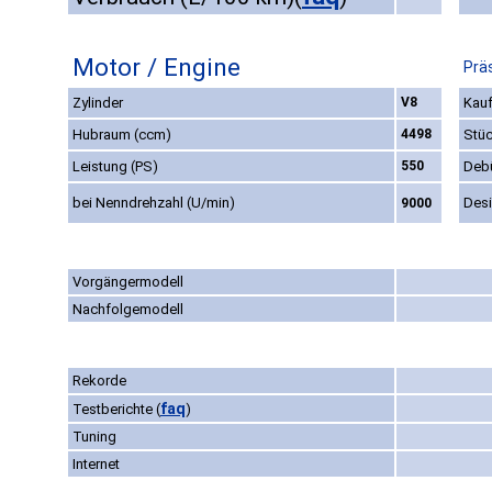
Motor / Engine
Prä
Zylinder
V8
Kauf
Hubraum (ccm)
4498
Stüc
Leistung (PS)
550
Deb
bei Nenndrehzahl (U/min)
Des
9000
Vorgängermodell
Nachfolgemodell
Rekorde
faq
Testberichte
(
)
Tuning
Internet