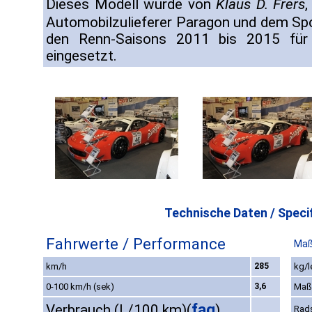
Dieses Modell wurde von
Klaus D. Frers
,
Automobilzulieferer Paragon und dem S
den Renn-Saisons 2011 bis 2015 für
eingesetzt.
Technische Daten / Specif
Fahrwerte / Performance
Maß
km/h
285
kg/l
0-100 km/h (sek)
3,6
Maß
faq
Verbrauch (L/100 km)
(
)
Rad