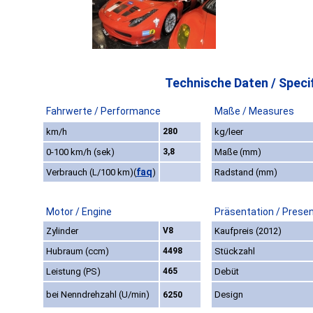
Technische Daten / Specif
Fahrwerte / Performance
Maße / Measures
km/h
280
kg/leer
0-100 km/h (sek)
3,8
Maße (mm)
faq
Verbrauch (L/100 km)
(
)
Radstand (mm)
Motor / Engine
Präsentation / Prese
Zylinder
V8
Kaufpreis (2012)
Hubraum (ccm)
4498
Stückzahl
Leistung (PS)
465
Debüt
bei Nenndrehzahl (U/min)
Design
6250