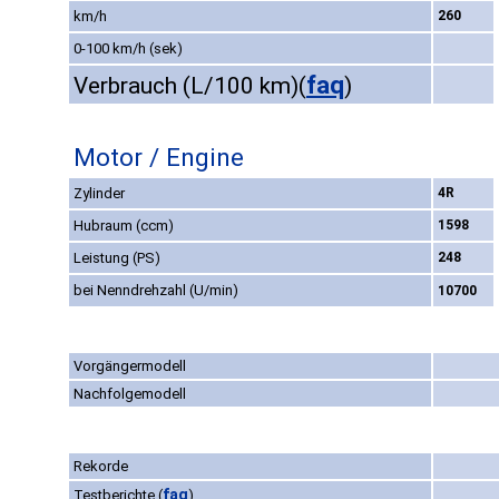
km/h
260
0-100 km/h (sek)
faq
Verbrauch (L/100 km)
(
)
Motor / Engine
Zylinder
4R
Hubraum (ccm)
1598
Leistung (PS)
248
bei Nenndrehzahl (U/min)
10700
Vorgängermodell
Nachfolgemodell
Rekorde
faq
Testberichte
(
)