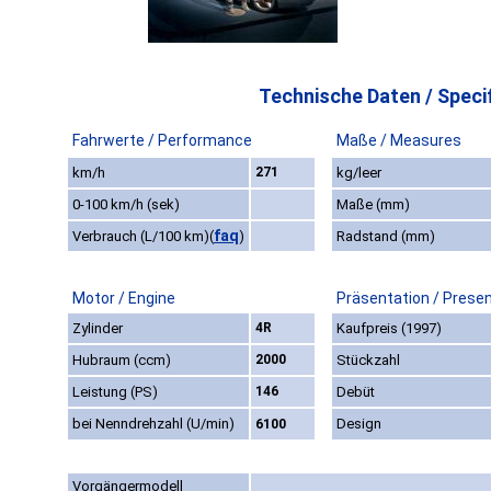
Technische Daten / Specif
Fahrwerte / Performance
Maße / Measures
km/h
271
kg/leer
0-100 km/h (sek)
Maße (mm)
faq
Verbrauch (L/100 km)
(
)
Radstand (mm)
Motor / Engine
Präsentation / Prese
Zylinder
4R
Kaufpreis (1997)
Hubraum (ccm)
2000
Stückzahl
Leistung (PS)
146
Debüt
bei Nenndrehzahl (U/min)
Design
6100
Vorgängermodell