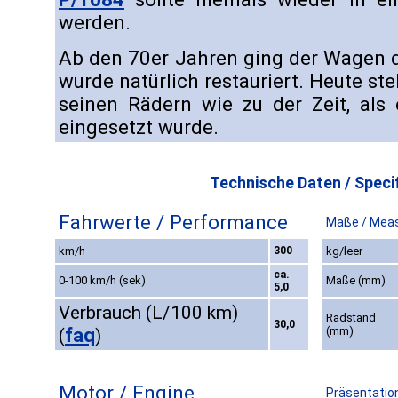
werden.
Ab den 70er Jahren ging der Wagen 
wurde natürlich restauriert. Heute st
seinen Rädern wie zu der Zeit, als
eingesetzt wurde.
Technische Daten / Specif
Fahrwerte / Performance
Maße / Mea
km/h
300
kg/leer
ca.
0-100 km/h (sek)
Maße (mm)
5,0
Verbrauch (L/100 km)
Radstand
30,0
faq
(mm)
(
)
Motor / Engine
Präsentation