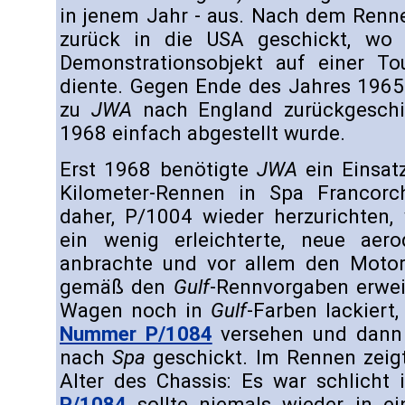
in jenem Jahr - aus. Nach dem Renn
zurück in die USA geschickt, w
Demonstrationsobjekt auf einer T
diente. Gegen Ende des Jahres 196
zu
JWA
nach England zurückgeschi
1968 einfach abgestellt wurde.
Erst 1968 benötigte
JWA
ein Einsat
Kilometer-Rennen in Spa Francor
daher, P/1004 wieder herzurichte
ein wenig erleichterte, neue aer
anbrachte und vor allem den Motor
gemäß den
Gulf
-Rennvorgaben erweit
Wagen noch in
Gulf
-Farben lackiert
Nummer P/1084
versehen und dann
nach
Spa
geschickt. Im Rennen zeig
Alter des Chassis: Es war schlicht
P/1084
sollte niemals wieder in e