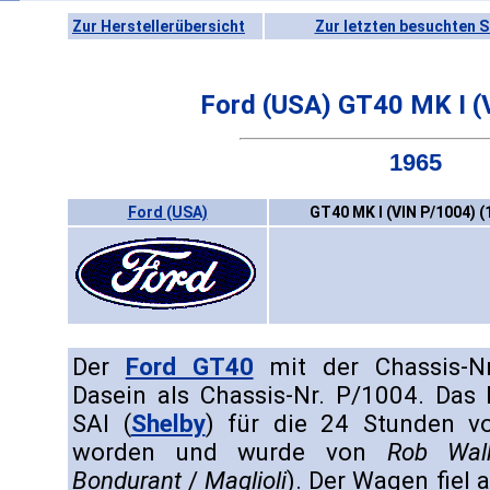
Zur Herstellerübersicht
Zur letzten besuchten S
Ford (USA) GT40 MK I (
1965
Ford (USA)
GT40 MK I (VIN P/1004) (
Der
Ford GT40
mit der Chassis-N
Dasein als Chassis-Nr. P/1004. Das
SAI (
Shelby
) für die 24 Stunden v
worden und wurde von
Rob Wal
Bondurant
/
Maglioli
). Der Wagen fiel a