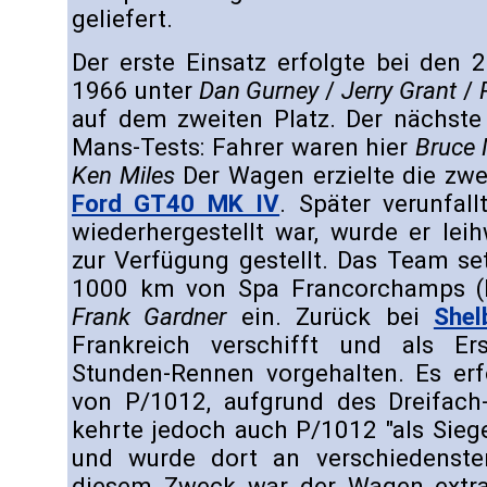
geliefert.
Der erste Einsatz erfolgte bei den
1966 unter
Dan Gurney
/
Jerry Grant
/
auf dem zweiten Platz. Der nächste
Mans-Tests: Fahrer waren hier
Bruce
Ken Miles
Der Wagen erzielte die zwe
Ford GT40 MK IV
. Später verunfal
wiederhergestellt war, wurde er lei
zur Verfügung gestellt. Das Team s
1000 km von Spa Francorchamps (
Frank Gardner
ein. Zurück bei
Shel
Frankreich verschifft und als Er
Stunden-Rennen vorgehalten. Es erf
von P/1012, aufgrund des Dreifach
kehrte jedoch auch P/1012 "als Sieg
und wurde dort an verschiedenster 
diesem Zweck war der Wagen extra