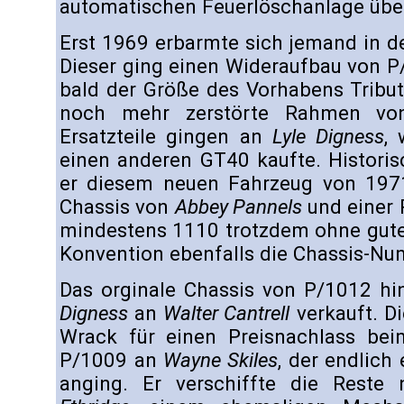
automatischen Feuerlöschanlage übe
Erst 1969 erbarmte sich jemand in d
Dieser ging einen Wideraufbau von P
bald der Größe des Vorhabens Tribut 
noch mehr zerstörte Rahmen vo
Ersatzteile gingen an
Lyle Digness
,
einen anderen GT40 kaufte. Historis
er diesem neuen Fahrzeug von 197
Chassis von
Abbey Pannels
und einer
mindestens 1110 trotzdem ohne gute
Konvention ebenfalls die Chassis-N
Das orginale Chassis von P/1012 h
Digness
an
Walter Cantrell
verkauft. Di
Wrack für einen Preisnachlass bei
P/1009 an
Wayne Skiles
, der endlich
anging. Er verschiffte die Rest