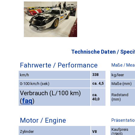
Technische Daten / Specif
Fahrwerte / Performance
Maße / Mea
km/h
338
kg/leer
0-100 km/h (sek)
ca. 4,5
Maße (mm)
Verbrauch (L/100 km)
Radstand
ca.
faq
40,0
(mm)
(
)
Motor / Engine
Präsentatio
Kaufpreis
Zylinder
V8
(1965)