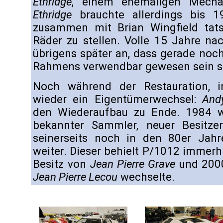
Ethridge
, einem ehemaligen Mecha
Ethridge
brauchte allerdings bis 
zusammen mit Brian Wingfield tats
Räder zu stellen. Volle 15 Jahre n
übrigens später an, dass gerade noch 
Rahmens verwendbar gewesen sein so
Noch während der Restauration, i
wieder ein Eigentümerwechsel:
And
den Wiederaufbau zu Ende. 1984
bekannter Sammler, neuer Besitz
seinerseits noch in den 80er Ja
weiter. Dieser behielt P/1012 immerhi
Besitz von
Jean Pierre Grave
und 2000
Jean Pierre Lecou
wechselte.