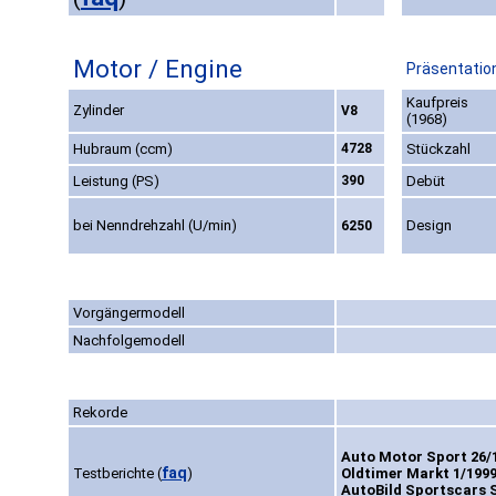
Motor / Engine
Präsentation
Kaufpreis
Zylinder
V8
(1968)
Hubraum (ccm)
4728
Stückzahl
Leistung (PS)
390
Debüt
bei Nenndrehzahl (U/min)
Design
6250
Vorgängermodell
Nachfolgemodell
Rekorde
Auto Motor Sport 26/1
faq
Testberichte
(
)
Oldtimer Markt 1/1999
AutoBild Sportscars S