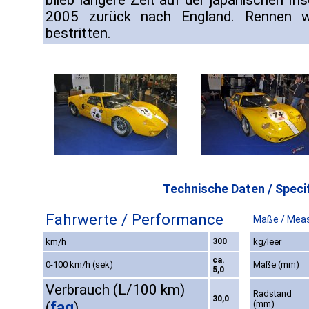
blieb längere Zeit auf der japanischen I
2005 zurück nach England. Rennen w
bestritten.
Technische Daten / Specif
Fahrwerte / Performance
Maße / Mea
km/h
300
kg/leer
ca.
0-100 km/h (sek)
Maße (mm)
5,0
Verbrauch (L/100 km)
Radstand
30,0
faq
(mm)
(
)