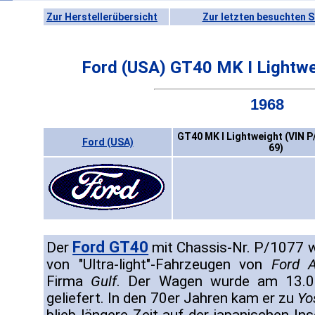
Zur Herstellerübersicht
Zur letzten besuchten S
Ford (USA) GT40 MK I Lightwe
1968
GT40 MK I Lightweight (VIN P
Ford (USA)
69)
Ford GT40
Der
mit Chassis-Nr. P/1077 wa
von "Ultra-light"-Fahrzeugen von
Ford 
Firma
Gulf
. Der Wagen wurde am 13.0
geliefert. In den 70er Jahren kam er zu
Yo