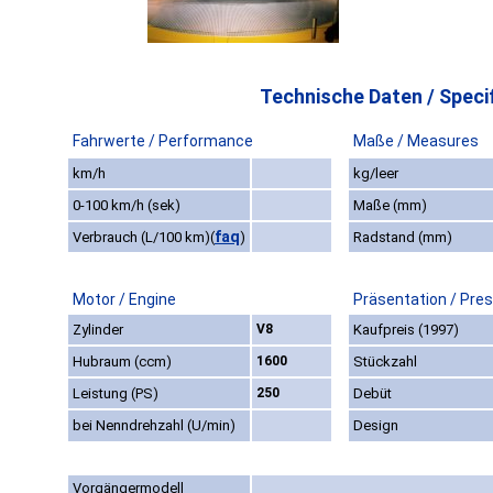
Technische Daten / Specif
Fahrwerte / Performance
Maße / Measures
km/h
kg/leer
0-100 km/h (sek)
Maße (mm)
faq
Verbrauch (L/100 km)
(
)
Radstand (mm)
Motor / Engine
Präsentation / Pre
Zylinder
V8
Kaufpreis (1997)
Hubraum (ccm)
1600
Stückzahl
Leistung (PS)
250
Debüt
bei Nenndrehzahl (U/min)
Design
Vorgängermodell