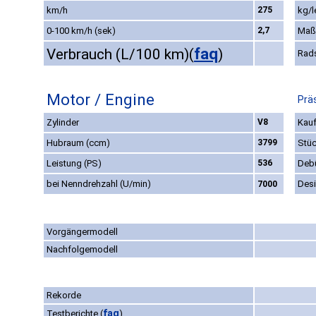
km/h
275
kg/l
0-100 km/h (sek)
2,7
Maß
faq
Verbrauch (L/100 km)
(
)
Rad
Motor / Engine
Prä
Zylinder
V8
Kauf
Hubraum (ccm)
3799
Stüc
Leistung (PS)
536
Deb
bei Nenndrehzahl (U/min)
Des
7000
Vorgängermodell
Nachfolgemodell
Rekorde
faq
Testberichte
(
)