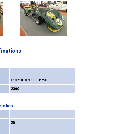
ications:
L: 3710 B:1680 H:790
2300
ntation
25