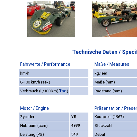
Technische Daten / Specif
Fahrwerte / Performance
Maße / Measures
km/h
kg/leer
0-100 km/h (sek)
Maße (mm)
faq
Verbrauch (L/100 km)
(
)
Radstand (mm)
Motor / Engine
Präsentation / Prese
Zylinder
V8
Kaufpreis (1967)
Hubraum (ccm)
4980
Stückzahl
Leistung (PS)
540
Debüt