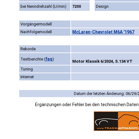
bei Nenndrehzahl (U/min)
Design
7200
Vorgängermodell
Nachfolgemodell
McLaren-Chevrolet M6A '1967
Rekorde
faq
Testberichte
(
)
Motor Klassik 6/2024, S.134 VT
Tuning
Internet
Datum der letzten Änderung: 06/29/
Ergänzungen oder Fehler bei den technischen Date