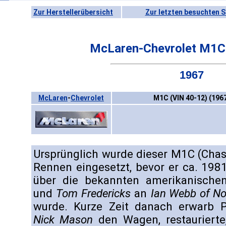
Zur Herstellerübersicht
Zur letzten besuchten S
McLaren-Chevrolet M1C 
1967
McLaren
-
Chevrolet
M1C (VIN 40-12) (196
Ursprünglich wurde dieser M1C (Chass
Rennen eingesetzt, bevor er ca. 19
über die bekannten amerikanisch
und
Tom Fredericks
an
Ian Webb of N
wurde. Kurze Zeit danach erwarb P
Nick Mason
den Wagen, restaurierte