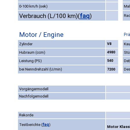
0-100 km/h (sek)
Ma
faq
Verbrauch (L/100 km)
(
)
Rad
Motor / Engine
Prä
Zylinder
V8
Kau
Hubraum (ccm)
4980
Stü
Leistung (PS)
540
Deb
bei Nenndrehzahl (U/min)
Des
7200
Vorgängermodell
Nachfolgemodell
Rekorde
faq
Testberichte
(
)
Motor Klassi