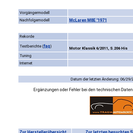
Vorgängermodell
Nachfolgemodell
McLaren M8E '1971
Rekorde
faq
Testberichte
(
)
Motor Klassik 6/2011, S.206 His
Tuning
Internet
Datum der letzten Änderung: 06/29/
Ergänzungen oder Fehler bei den technischen Date
Zur Herstellerübersicht
Zur letzten besuchten S