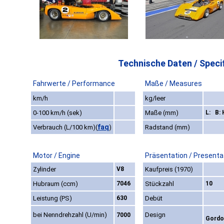
Technische Daten / Specif
Fahrwerte / Performance
Maße / Measures
km/h
kg/leer
0-100 km/h (sek)
Maße (mm)
L: B: 
faq
Verbrauch (L/100 km)
(
)
Radstand (mm)
Motor / Engine
Präsentation / Presenta
Zylinder
V8
Kaufpreis (1970)
Hubraum (ccm)
7046
Stückzahl
10
Leistung (PS)
630
Debüt
bei Nenndrehzahl (U/min)
Design
7000
Gordo