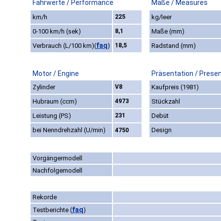
Fahrwerte / Performance
Maße / Measures
km/h
225
kg/leer
0-100 km/h (sek)
8,1
Maße (mm)
faq
Verbrauch (L/100 km)
(
)
18,5
Radstand (mm)
Motor / Engine
Präsentation / Prese
Zylinder
V8
Kaufpreis (1981)
Hubraum (ccm)
4973
Stückzahl
Leistung (PS)
231
Debüt
bei Nenndrehzahl (U/min)
Design
4750
Vorgängermodell
Nachfolgemodell
Rekorde
faq
Testberichte
(
)