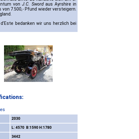
gentum von
J.C. Sword
aus Ayrshire in
 von 7.500,- Pfund wieder versteigern.
gland.
 d'Este bedanken wir uns herzlich bei
ications:
res
2030
L: 4570 B:1590 H:1780
3442