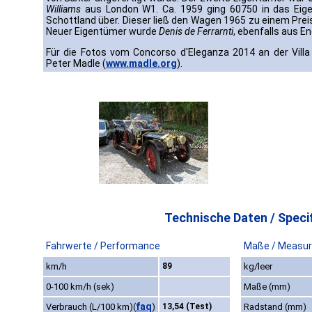
Williams
aus London W1. Ca. 1959 ging 60750 in das Ei
Schottland über. Dieser ließ den Wagen 1965 zu einem Preis
Neuer Eigentümer wurde
Denis de Ferrarnti
, ebenfalls aus En
Für die Fotos vom Concorso d'Eleganza 2014 an der Villa
Peter Madle (
www.madle.org
).
Technische Daten / Specif
Fahrwerte / Performance
Maße / Measu
km/h
89
kg/leer
0-100 km/h (sek)
Maße (mm)
faq
Verbrauch (L/100 km)
(
)
13,54 (Test)
Radstand (mm)