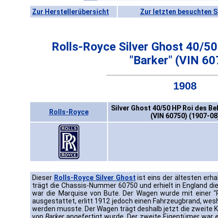
Zur Herstellerübersicht
Zur letzten besuchten S
Rolls-Royce Silver Ghost 40/5
"Barker" (VIN 6
1908
Silver Ghost 40/50 HP Roi des Be
Rolls-Royce
(VIN 60750) (1907-08
Dieser
Rolls-Royce Silver Ghost
ist eins der ältesten erh
trägt die Chassis-Nummer 60750 und erhielt in England die
war die Marquise von Bute. Der Wagen wurde mit einer "
ausgestattet, erlitt 1912 jedoch einen Fahrzeugbrand, wes
werden musste. Der Wagen trägt deshalb jetzt die zweite K
von
Barker
angefertigt wurde. Der zweite Eigentümer war e