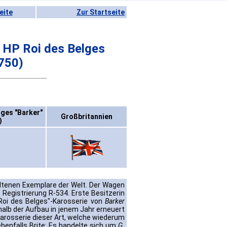
eite
Zur Startseite
0 HP Roi des Belges
0750)
lges "Barker"
Großbritannien
)
altenen Exemplare der Welt. Der Wagen
 Registrierung R-534. Erste Besitzerin
Roi des Belges"-Karosserie von
Barker
halb der Aufbau in jenem Jahr erneuert
arosserie dieser Art, welche wiederum
benfalls Brite: Es handelte sich um
G.