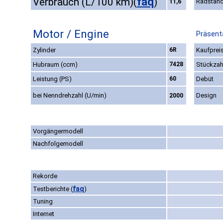
faq
Verbrauch (L/100 km)
(
)
Radstan
11,6
Motor / Engine
Präsenta
Zylinder
6R
Kaufpreis
Hubraum (ccm)
7428
Stückzah
Leistung (PS)
60
Debüt
bei Nenndrehzahl (U/min)
Design
2000
Vorgängermodell
Nachfolgemodell
Rekorde
faq
Testberichte
(
)
Tuning
Internet