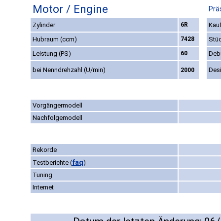
Motor / Engine
Prä
Zylinder
6R
Kauf
Hubraum (ccm)
7428
Stü
Leistung (PS)
60
Deb
bei Nenndrehzahl (U/min)
Des
2000
Vorgängermodell
Nachfolgemodell
Rekorde
faq
Testberichte
(
)
Tuning
Internet