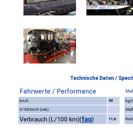
Technische Daten / Specif
Fahrwerte / Performance
Maß
km/h
90
kg/l
0-100 km/h (sek)
Maß
faq
Verbrauch (L/100 km)
(
)
Rad
11,6