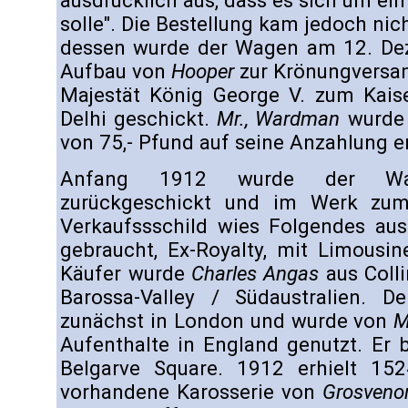
ausdrücklich aus, dass es sich um ei
solle". Die Bestellung kam jedoch nich
dessen wurde der Wagen am 12. De
Aufbau von
Hooper
zur Krönungversam
Majestät König George V. zum Kais
Delhi geschickt.
Mr., Wardman
wurde 
von 75,- Pfund auf seine Anzahlung er
Anfang 1912 wurde der Wa
zurückgeschickt und im Werk zum
Verkaufssschild wies Folgendes aus
gebraucht, Ex-Royalty, mit Limousi
Käufer wurde
Charles Angas
aus Coll
Barossa-Valley / Südaustralien. 
zunächst in London und wurde von
M
Aufenthalte in England genutzt. Er
Belgarve Square. 1912 erhielt 15
vorhandene Karosserie von
Grosveno