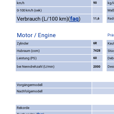
km/h
90
kg/l
0-100 km/h (sek)
Maß
faq
Verbrauch (L/100 km)
(
)
Rad
11,6
Motor / Engine
Prä
Zylinder
6R
Kauf
Hubraum (ccm)
7428
Stü
Leistung (PS)
60
Deb
bei Nenndrehzahl (U/min)
Des
2000
Vorgängermodell
Nachfolgemodell
Rekorde