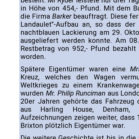
bestellt.
Mr Ryder
leistete nur drei Ta
in Höhe von 454,- Pfund. Mit dem B
die Firma
Barker
beauftragt. Diese fer
Landaulet"-Aufbau an, so dass der 
nachtblauen Lackierung am 29. Okt
ausgeliefert werden konnte. Am 08
Restbetrag von 952,- Pfund bezahl
worden.
Spätere Eigentümer waren eine
Mr
Kreuz, welches den Wagen vermu
Weltkrieges zu einem Krankenwag
wurden
Mr. Philip Runciman
aus London
20er Jahren gehörte das Fahrzeug
aus Harling House, Denham, 
Aufzeichnungen zeigen weiter, dass
Brixton plötzlich Eigentümer war.
Die weitere Geschichte ist bis in die