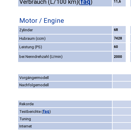
faq
Verbrauch (L/100 km)
(
)
11,6
Motor / Engine
Zylinder
6R
Hubraum (ccm)
7428
Leistung (PS)
60
bei Nenndrehzahl (U/min)
2000
Vorgängermodell
Nachfolgemodell
Rekorde
faq
Testberichte
(
)
Tuning
Internet