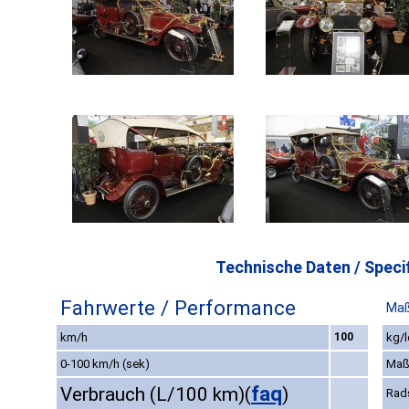
Technische Daten / Specif
Fahrwerte / Performance
Maß
km/h
100
kg/l
0-100 km/h (sek)
Maß
faq
Verbrauch (L/100 km)
(
)
Rad