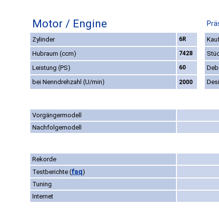
Motor / Engine
Prä
Zylinder
6R
Kauf
Hubraum (ccm)
7428
Stü
Leistung (PS)
60
Deb
bei Nenndrehzahl (U/min)
Des
2000
Vorgängermodell
Nachfolgemodell
Rekorde
faq
Testberichte
(
)
Tuning
Internet