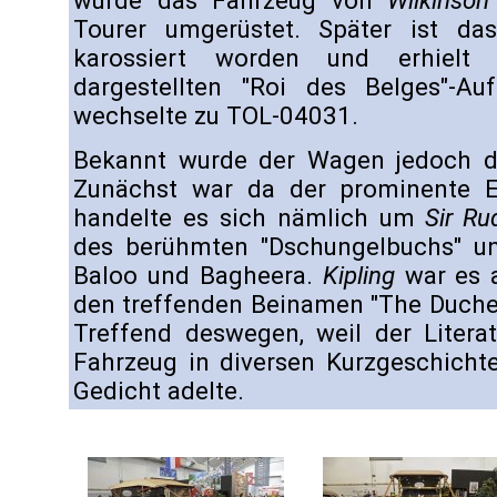
wurde das Fahrzeug von
Wilkinson
Tourer umgerüstet. Später ist da
karossiert worden und erhiel
dargestellten "Roi des Belges"-Auf
wechselte zu TOL-04031.
Bekannt wurde der Wagen jedoch d
Zunächst war da der prominente Er
handelte es sich nämlich um
Sir Ru
des berühmten "Dschungelbuchs" un
Baloo und Bagheera.
Kipling
war es 
den treffenden Beinamen "The Duches
Treffend deswegen, weil der Literat
Fahrzeug in diversen Kurzgeschicht
Gedicht adelte.