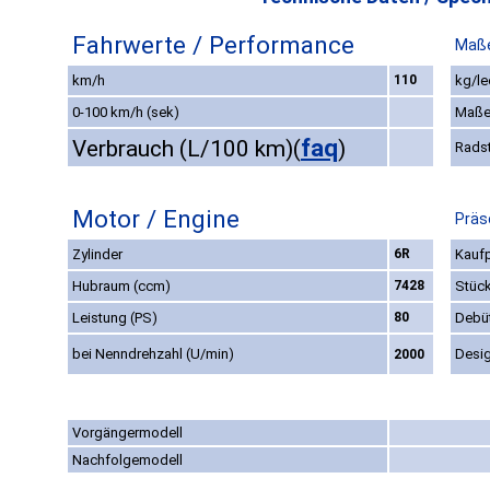
Fahrwerte / Performance
Maße
km/h
110
kg/le
0-100 km/h (sek)
Maße
faq
Verbrauch (L/100 km)
(
)
Rads
Motor / Engine
Präs
Zylinder
6R
Kaufp
Hubraum (ccm)
7428
Stüc
Leistung (PS)
80
Debü
bei Nenndrehzahl (U/min)
Desi
2000
Vorgängermodell
Nachfolgemodell