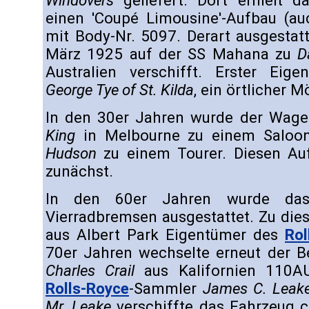
Windovers
geliefert. Dort erhielt d
einen 'Coupé Limousine'-Aufbau (au
mit Body-Nr. 5097. Derart ausgesta
März 1925 auf der SS Mahana zu
D
Australien verschifft. Erster Eige
George Tye of St. Kilda
, ein örtlicher 
In den 30er Jahren wurde der Wage
King
in Melbourne zu einem Saloon
Hudson
zu einem Tourer. Diesen Au
zunächst.
In den 60er Jahren wurde da
Vierradbremsen ausgestattet. Zu die
aus Albert Park Eigentümer des
Rol
70er Jahren wechselte erneut der Be
Charles Crail
aus Kalifornien 110A
Rolls-Royce
-Sammler
James C. Leak
Mr. Leake
verschiffte das Fahrzeug 