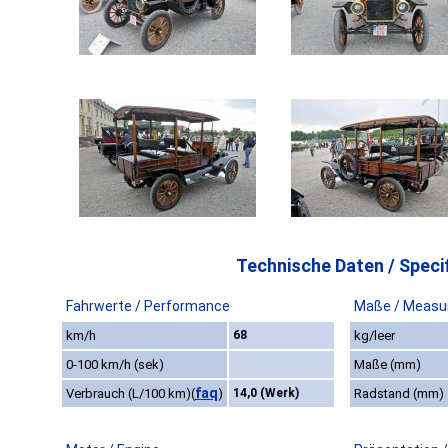
Technische Daten / Specif
Fahrwerte / Performance
Maße / Measu
km/h
68
kg/leer
0-100 km/h (sek)
Maße (mm)
faq
Verbrauch (L/100 km)
(
)
14,0 (Werk)
Radstand (mm)