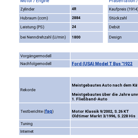
Motor / Engine
Präsentation 
Zylinder
4R
Kaufpreis (1914
Hubraum (ccm)
2884
Stückzahl
Leistung (PS)
24
Debüt
bei Nenndrehzahl (U/min)
Design
1800
Vorgängermodell
Nachfolgemodell
Ford (USA) Model T Bus '1922
Meistgebautes Auto nach dem Käf
Rekorde
Meistgebautes über die Jahre un
1. Fließband-Auto
faq
Testberichte
(
)
Motor Klassik 9/2002, S.26 KT
Oldtimer Markt 3/1996, S.228 His
Tuning
Internet