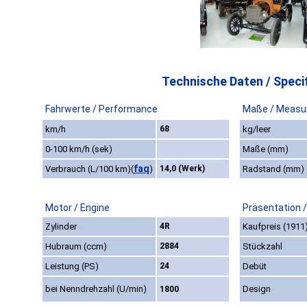
Technische Daten / Specif
Fahrwerte / Performance
Maße / Measu
km/h
68
kg/leer
0-100 km/h (sek)
Maße (mm)
faq
Verbrauch (L/100 km)
(
)
14,0 (Werk)
Radstand (mm)
Motor / Engine
Präsentation 
Zylinder
4R
Kaufpreis (1911
Hubraum (ccm)
2884
Stückzahl
Leistung (PS)
24
Debüt
bei Nenndrehzahl (U/min)
Design
1800